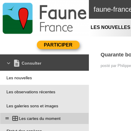
faune-franc
LES NOUVELLES
Quarante bo
Consulter
posté par Philipp
Les nouvelles
Les observations récentes
Les galeries sons et images
Les cartes du moment
Statut des espèces