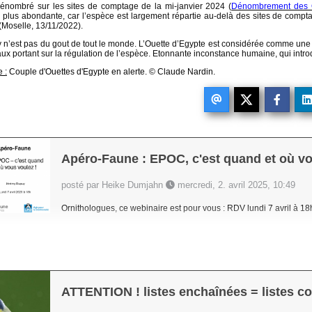
l dénombré sur les sites de comptage de la mi-janvier 2024 (
Dénombrement des 
plus abondante, car l’espèce est largement répartie au-delà des sites de compt
(Moselle, 13/11/2022).
y n’est pas du gout de tout le monde. L’Ouette d’Egypte est considérée comme une e
aux portant sur la régulation de l’espèce. Etonnante inconstance humaine, qui intr
 :
Couple d'Ouettes d'Egypte en alerte. © Claude Nardin.
Apéro-Faune : EPOC, c'est quand et où vo
posté par Heike Dumjahn
mercredi, 2. avril 2025, 10:49
Ornithologues, ce webinaire est pour vous : RDV lundi 7 avril à 18
ATTENTION ! listes enchaînées = listes c