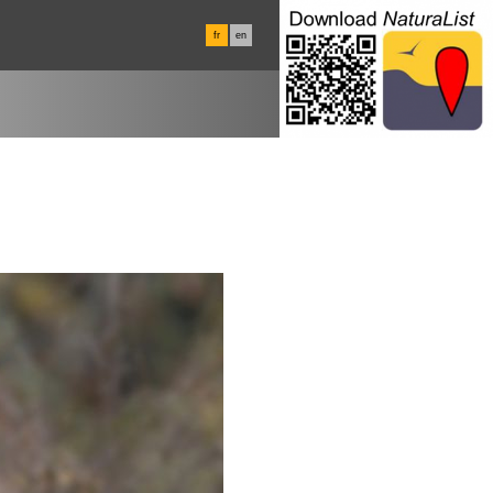
fr
en