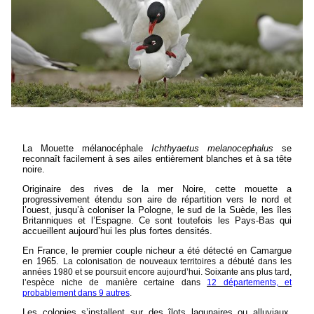
La Mouette mélanocéphale
Ichthyaetus melanocephalus
se
reconnaît facilement à ses ailes entièrement blanches et à sa tête
noire.
Originaire des rives de la mer Noire, cette mouette a
progressivement étendu son aire de répartition vers le nord et
l’ouest, jusqu’à coloniser la Pologne, le sud de la Suède, les îles
Britanniques et l’Espagne. Ce sont toutefois les Pays-Bas qui
accueillent aujourd’hui les plus fortes densités.
En France, le premier couple nicheur a été détecté en Camargue
en 1965.
La colonisation de nouveaux territoires a débuté dans les
années 1980 et se poursuit encore aujourd’hui.
Soixante ans plus tard,
l’espèce niche de manière certaine dans
12 départements, et
probablement dans 9 autres
.
Les colonies s’installent sur des îlots lagunaires ou alluviaux,