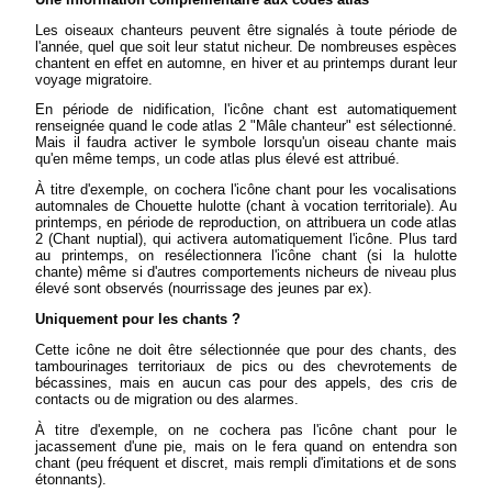
Les oiseaux chanteurs peuvent être signalés à toute période de
l'année, quel que soit leur statut nicheur. De nombreuses espèces
chantent en effet en automne, en hiver et au printemps durant leur
voyage migratoire.
En période de nidification, l'icône chant est automatiquement
renseignée quand le code atlas 2 "Mâle chanteur" est sélectionné.
Mais il faudra activer le symbole lorsqu'un oiseau chante mais
qu'en même temps, un code atlas plus élevé est attribué.
À titre d'exemple, on cochera l'icône chant pour les vocalisations
automnales de Chouette hulotte (chant à vocation territoriale). Au
printemps, en période de reproduction, on attribuera un code atlas
2 (Chant nuptial), qui activera automatiquement l'icône. Plus tard
au printemps, on resélectionnera l'icône chant (si la hulotte
chante) même si d'autres comportements nicheurs de niveau plus
élevé sont observés (nourrissage des jeunes par ex).
Uniquement pour les chants ?
Cette icône ne doit être sélectionnée que pour des chants, des
tambourinages territoriaux de pics ou des chevrotements de
bécassines, mais en aucun cas pour des appels, des cris de
contacts ou de migration ou des alarmes.
À titre d'exemple, on ne cochera pas l'icône chant pour le
jacassement d'une pie, mais on le fera quand on entendra son
chant (peu fréquent et discret, mais rempli d'imitations et de sons
étonnants).