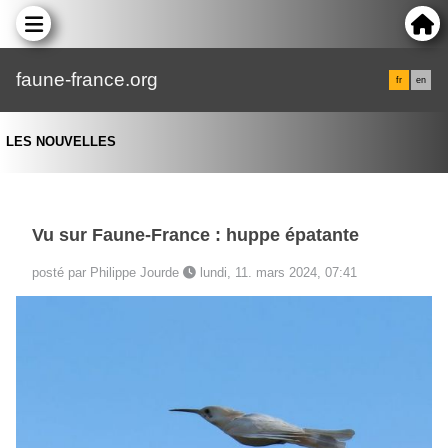
faune-france.org
fr
en
LES NOUVELLES
Vu sur Faune-France : huppe épatante
posté par Philippe Jourde
lundi, 11. mars 2024, 07:41