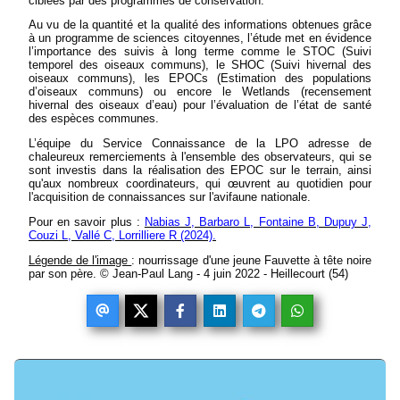
ciblées par des programmes de conservation.
Au vu de la quantité et la qualité des informations obtenues grâce
à un programme de sciences citoyennes, l’étude met en évidence
l’importance des suivis à long terme comme le STOC (Suivi
temporel des oiseaux communs), le SHOC (Suivi hivernal des
oiseaux communs), les EPOCs (Estimation des populations
d’oiseaux communs) ou encore le Wetlands (recensement
hivernal des oiseaux d’eau) pour l’évaluation de l’état de santé
des espèces communes.
L’équipe du Service Connaissance de la LPO adresse de
chaleureux remerciements à l'ensemble des observateurs, qui se
sont investis dans la réalisation des EPOC sur le terrain, ainsi
qu'aux nombreux coordinateurs, qui œuvrent au quotidien pour
l'acquisition de connaissances sur l'avifaune nationale.
Pour en savoir plus :
Nabias J, Barbaro L, Fontaine B, Dupuy J,
Couzi L, Vallé C, Lorrilliere R (2024).
Légende de l'image
: nourrissage d'une jeune Fauvette à tête noire
par son père. © Jean-Paul Lang - 4 juin 2022 - Heillecourt (54)