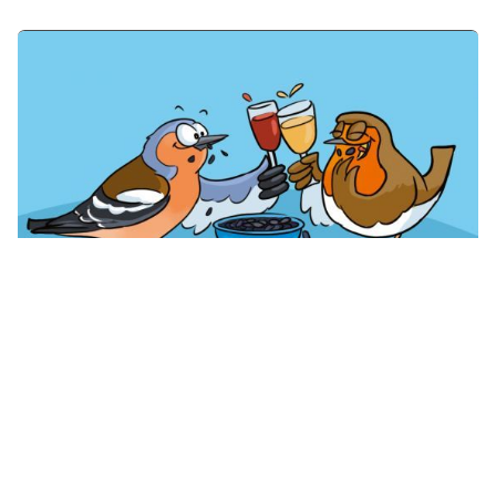
Apéro-Faune - récapitulatif 2024 et la saison
2 en janvier 2025
posté par Heike Dumjahn
mardi, 19. novembre 2024, 11:43
La saison 2 des Apéros-Faune débute le
lundi 6 janvier 2025 à
18h
avec le thème : "Liste simplifiée pour mieux contribuer" !