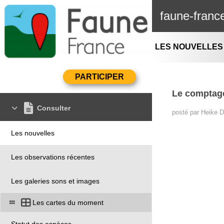
faune-franc
LES NOUVELLES
Le comptage
Consulter
posté par Heike
Les nouvelles
Les observations récentes
Les galeries sons et images
Les cartes du moment
Statut des espèces