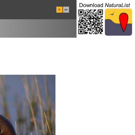
fr
en