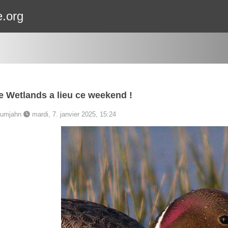
e.org
 Wetlands a lieu ce weekend !
 Dumjahn
mardi, 7. janvier 2025, 15:24