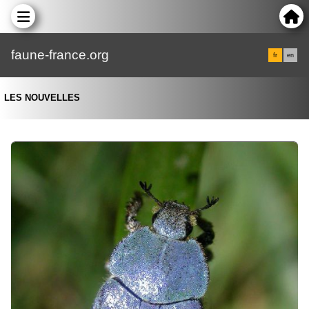
faune-france.org
fr
en
LES NOUVELLES