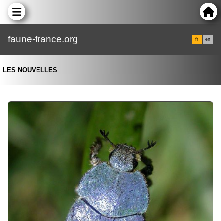
faune-france.org
fr
en
LES NOUVELLES