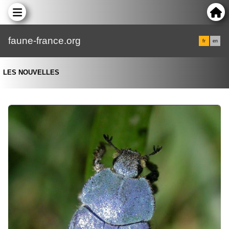
faune-france.org
fr
en
LES NOUVELLES