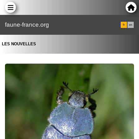
faune-france.org
fr
en
LES NOUVELLES