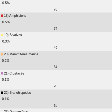
0.5%
76
18) Amphibiens
0.5%
74
19) Bivalves
0.3%
49
20) Mammifères marins
0.2%
34
21) Crustacés
0.1%
20
22) Branchiopodes
0.1%
18
23) Dermaptères