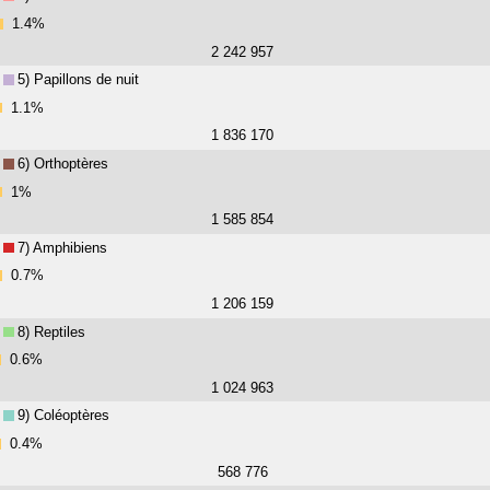
1.4%
2 242 957
5) Papillons de nuit
1.1%
1 836 170
6) Orthoptères
1%
1 585 854
7) Amphibiens
0.7%
1 206 159
8) Reptiles
0.6%
1 024 963
9) Coléoptères
0.4%
568 776