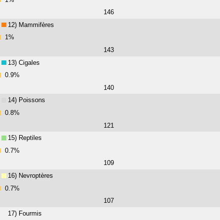
146
12) Mammifères
1%
143
13) Cigales
0.9%
140
14) Poissons
0.8%
121
15) Reptiles
0.7%
109
16) Nevroptères
0.7%
107
17) Fourmis