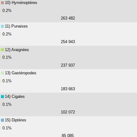
10) Hyménoptères
0.2%
263 482
11) Punaises
0.2%
254 943
12) Araignées
0.1%
237 937
13) Gastéropodes
0.1%
183 663
14) Cigales
0.1%
102 072
15) Diptères
0.1%
85 085