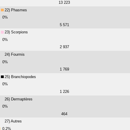
13 223
22) Phasmes
0%
5 571
23) Scorpions
0%
2 937
24) Fourmis
0%
1 769
25) Branchiopodes
0%
1 226
26) Dermaptères
0%
464
27) Autres
0.2%