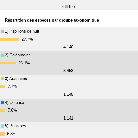
288 877
Répartition des espèces par groupe taxonomique
1) Papillons de nuit
27.7%
4 140
2) Coléoptères
23.1%
3 453
3) Araignées
7.7%
1 145
4) Oiseaux
7.6%
1 141
5) Punaises
6.8%