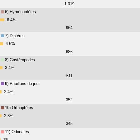
1 019
6) Hyménoptères
6.4%
964
7) Diptères
4.6%
686
8) Gastéropodes
3.4%
511
9) Papillons de jour
2.4%
352
10) Orthoptères
2.3%
345
11) Odonates
1%