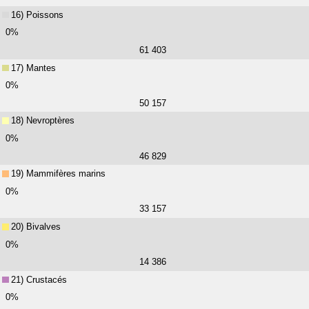
16) Poissons
0%
61 403
17) Mantes
0%
50 157
18) Nevroptères
0%
46 829
19) Mammifères marins
0%
33 157
20) Bivalves
0%
14 386
21) Crustacés
0%