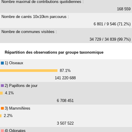
Nombre maximal de contributions quotidiennes :
168 559
Nombre de carrés 10x10km parcourus :
6 801 / 9 546 (71.2%)
Nombre de communes visitées :
34 729 / 34 839 (99.7%)
Répartition des observations par groupe taxonomique
1) Oiseaux
87.1%
141 220 688
2) Papillons de jour
4.1%
6 708 451
3) Mammifères
2.2%
3 507 522
4) Odonates