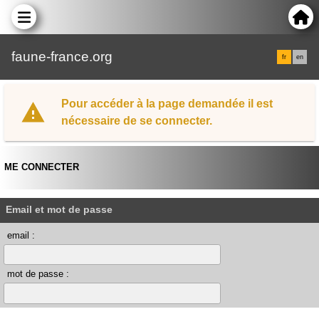
faune-france.org
fr
en
Pour accéder à la page demandée il est
nécessaire de se connecter.
ME CONNECTER
Email et mot de passe
email :
mot de passe :