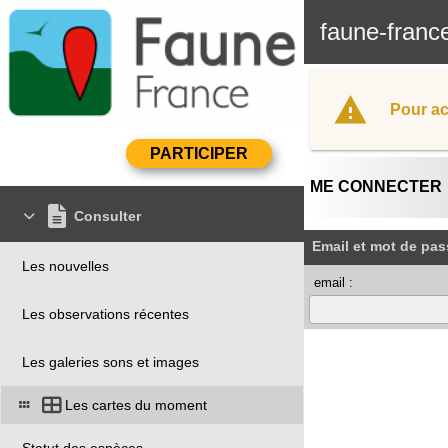
faune-franc
Pour ac
ME CONNECTER
Consulter
Email et mot de pas
Les nouvelles
email :
Les observations récentes
Les galeries sons et images
Les cartes du moment
Statut des espèces