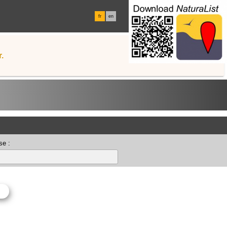
fr
en
.
se :