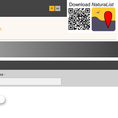
fr
en
.
se :