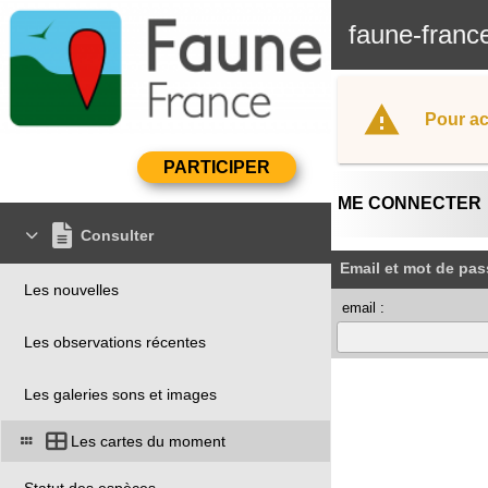
faune-franc
Pour ac
ME CONNECTER
Consulter
Email et mot de pas
Les nouvelles
email :
Les observations récentes
Les galeries sons et images
Les cartes du moment
Statut des espèces