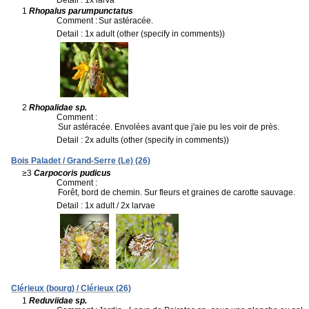
1
Rhopalus parumpunctatus
Comment :
Sur astéracée.
Detail : 1x adult (other (specify in comments))
2
Rhopalidae sp.
Comment :
Sur astéracée. Envolées avant que j'aie pu les voir de près.
Detail : 2x adults (other (specify in comments))
Bois Paladet / Grand-Serre (Le) (26)
≥3
Carpocoris pudicus
Comment :
Forêt, bord de chemin. Sur fleurs et graines de carotte sauvage.
Detail : 1x adult / 2x larvae
Clérieux (bourg) / Clérieux (26)
1
Reduviidae sp.