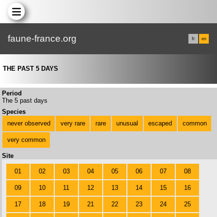
faune-france.org
fr
en
THE PAST 5 DAYS
Period
The 5 past days
Species
never observed
very rare
rare
unusual
escaped
common
very common
Site
01
02
03
04
05
06
07
08
09
10
11
12
13
14
15
16
17
18
19
21
22
23
24
25