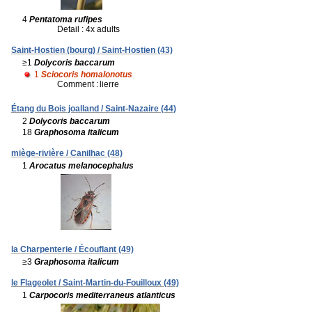
4
Pentatoma rufipes
Detail : 4x adults
Saint-Hostien (bourg) / Saint-Hostien (43)
≥1
Dolycoris baccarum
1
Sciocoris homalonotus
Comment :
lierre
Étang du Bois joalland / Saint-Nazaire (44)
2
Dolycoris baccarum
18
Graphosoma italicum
miège-rivière / Canilhac (48)
1
Arocatus melanocephalus
la Charpenterie / Écouflant (49)
≥3
Graphosoma italicum
le Flageolet / Saint-Martin-du-Fouilloux (49)
1
Carpocoris mediterraneus atlanticus