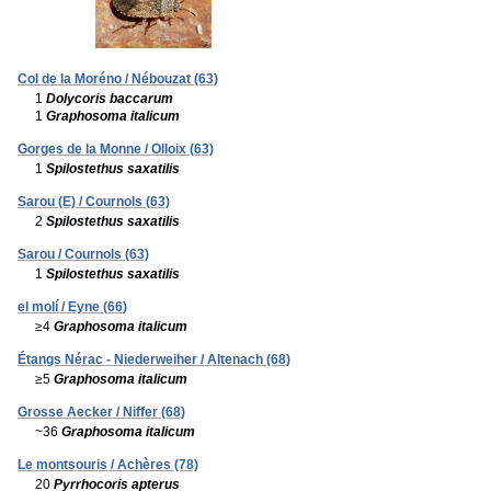
Col de la Moréno / Nébouzat (63)
1
Dolycoris baccarum
1
Graphosoma italicum
Gorges de la Monne / Olloix (63)
1
Spilostethus saxatilis
Sarou (E) / Cournols (63)
2
Spilostethus saxatilis
Sarou / Cournols (63)
1
Spilostethus saxatilis
el molí / Eyne (66)
≥4
Graphosoma italicum
Étangs Nérac - Niederweiher / Altenach (68)
≥5
Graphosoma italicum
Grosse Aecker / Niffer (68)
~36
Graphosoma italicum
Le montsouris / Achères (78)
20
Pyrrhocoris apterus