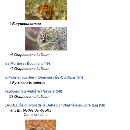
1
Eurydema ornata
≥6
Graphosoma italicum
les Mortiers / Écouflant (49)
≥7
Graphosoma italicum
la Prairie (quartier) / Doncourt-lès-Conflans (54)
1
Pyrrhocoris apterus
Faubourg Ste-Vallière / Nevers (58)
53
Graphosoma italicum
LALO11 (Île du Pont de la Batte E) / Charité-sur-Loire (La) (58)
1
Emblethis denticollis
Comment :
6mm