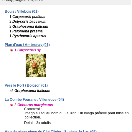
Bouis / Villebois (01)
1
Carpocoris pudicus
2
Dolycoris baccarum
2
Graphosoma italicum
1
Palomena prasina
1
Pyrrhocoris apterus
Plan d'eau / Ambronay (01)
1
Carpocoris sp.
Vers le Port / Bolozon (01)
≥5
Graphosoma italicum
La Combe Fourane / Villeneuve (04)
3
Ochterus marginatus
Comment :
Imago au sol au bord du Lauzon. Un imago prélevé pour mise en
collection.
Detail : 3x adults
Aire de pique-nique du Clot Olivier / Savines-le-Lac (05)