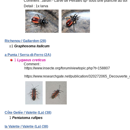
Comment :
Jardin - Larve de Peirates sp- sous une planche au sol
Detail : 1x larva
Richenou / Gallardon (28)
≥1
Graphosoma italicum
a Punta / Serra-di-Ferro (2A)
1
Lygaeus creticus
Comment :
https://www.insecte.org/forum/viewtopic.php?t=158807
https://www.researchgate.net/publication/320272065_Decouve
Côte Gelée / Valette (La) (38)
1
Pentatoma rufipes
la Valette / Valette (La) (38)