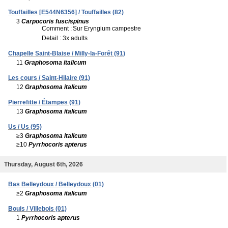
Touffailles [E544N6356] / Touffailles (82)
3
Carpocoris fuscispinus
Comment :
Sur Eryngium campestre
Detail : 3x adults
Chapelle Saint-Blaise / Milly-la-Forêt (91)
11
Graphosoma italicum
Les cours / Saint-Hilaire (91)
12
Graphosoma italicum
Pierrefitte / Étampes (91)
13
Graphosoma italicum
Us / Us (95)
≥3
Graphosoma italicum
≥10
Pyrrhocoris apterus
Thursday, August 6th, 2026
Bas Belleydoux / Belleydoux (01)
≥2
Graphosoma italicum
Bouis / Villebois (01)
1
Pyrrhocoris apterus