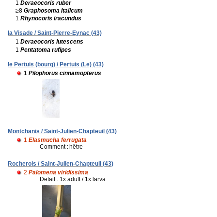
1
Deraeocoris ruber
≥8
Graphosoma italicum
1
Rhynocoris iracundus
la Visade / Saint-Pierre-Eynac (43)
1
Deraeocoris lutescens
1
Pentatoma rufipes
le Pertuis (bourg) / Pertuis (Le) (43)
1
Pilophorus cinnamopterus
Montchanis / Saint-Julien-Chapteuil (43)
1
Elasmucha ferrugata
Comment :
hêtre
Rocherols / Saint-Julien-Chapteuil (43)
2
Palomena viridissima
Detail : 1x adult / 1x larva