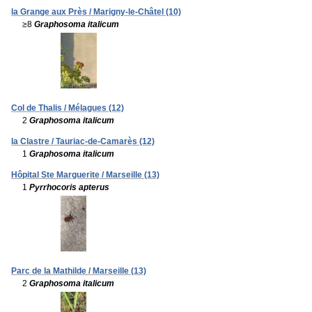
la Grange aux Près / Marigny-le-Châtel (10)
≥8
Graphosoma italicum
Col de Thalis / Mélagues (12)
2
Graphosoma italicum
la Clastre / Tauriac-de-Camarès (12)
1
Graphosoma italicum
Hôpital Ste Marguerite / Marseille (13)
1
Pyrrhocoris apterus
Parc de la Mathilde / Marseille (13)
2
Graphosoma italicum