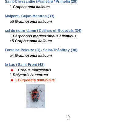
Saint-Chrysanthe (Primelin) / Primelin (29)
1
Graphosoma italicum
Malpont / Gujan-Mestras (33)
≥6
Graphosoma italicum
col de notre-dame / Ceilhes-et-Rocozels (34)
1
Carpocoris mediterraneus atlanticus
≥5
Graphosoma italicum
Fontaine Pelouze (O) / Saint-Théoffrey (38)
≥4
Graphosoma italicum
le Lac / Saint-Front (43)
1
Coreus marginatus
1
Dolycoris baccarum
1
Eurydema dominulus