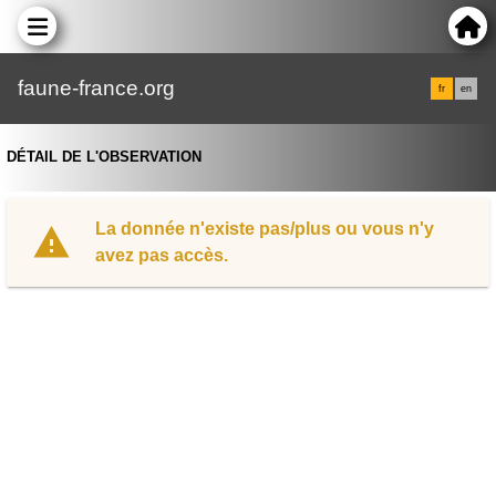
faune-france.org
fr
en
DÉTAIL DE L'OBSERVATION
La donnée n'existe pas/plus ou vous n'y
avez pas accès.