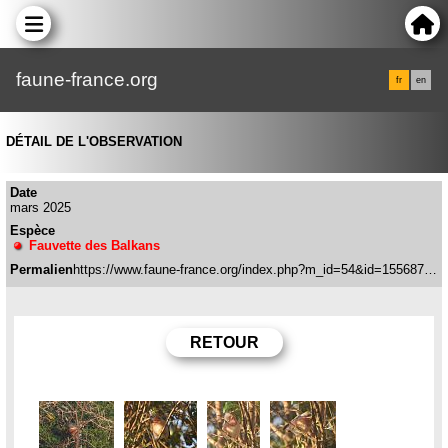
faune-france.org
fr
en
DÉTAIL DE L'OBSERVATION
Date
mars 2025
Espèce
Fauvette des Balkans
Permalien