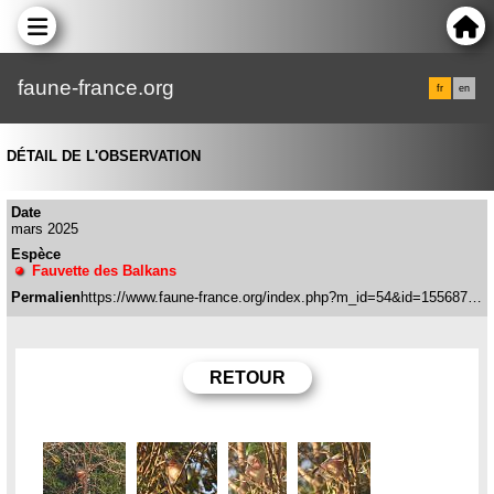
faune-france.org
fr
en
DÉTAIL DE L'OBSERVATION
Date
mars 2025
Espèce
Fauvette des Balkans
Permalien