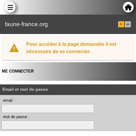
faune-france.org
fr
en
Pour accéder à la page demandée il est
nécessaire de se connecter.
ME CONNECTER
Email et mot de passe
email :
mot de passe :