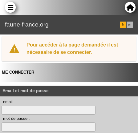
faune-france.org
fr
en
Pour accéder à la page demandée il est
nécessaire de se connecter.
ME CONNECTER
Email et mot de passe
email :
mot de passe :