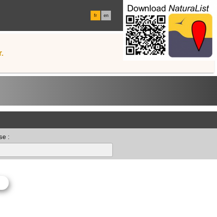
fr
en
.
se :