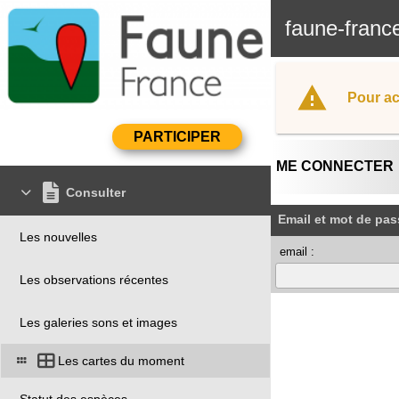
faune-franc
Pour ac
ME CONNECTER
Consulter
Email et mot de pas
Les nouvelles
email :
Les observations récentes
Les galeries sons et images
Les cartes du moment
Statut des espèces