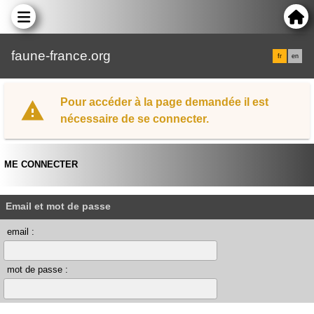
faune-france.org
fr
en
Pour accéder à la page demandée il est
nécessaire de se connecter.
ME CONNECTER
Email et mot de passe
email :
mot de passe :