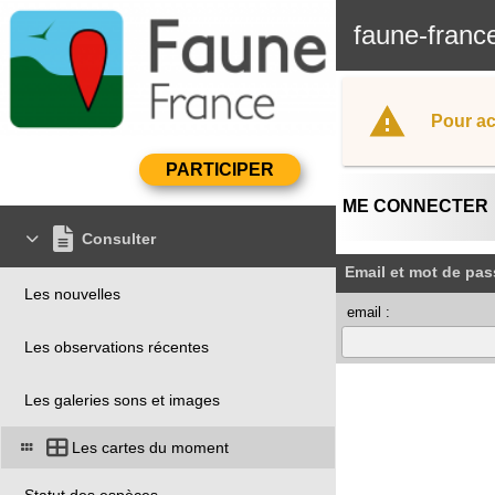
faune-franc
Pour ac
ME CONNECTER
Consulter
Email et mot de pas
Les nouvelles
email :
Les observations récentes
Les galeries sons et images
Les cartes du moment
Statut des espèces