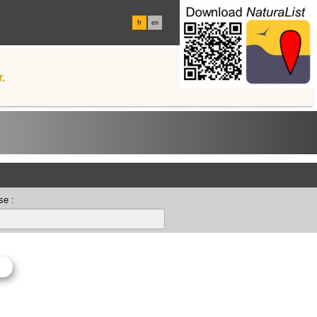
fr
en
.
se :