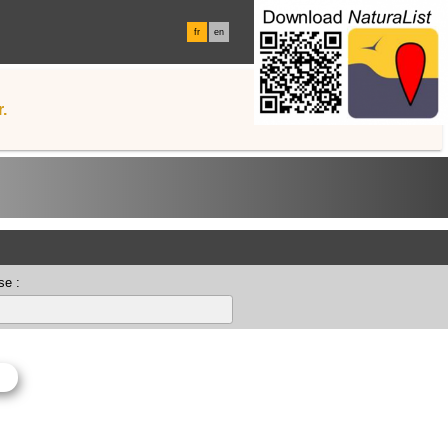
fr
en
.
se :