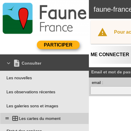
faune-franc
Pour ac
ME CONNECTER
Consulter
Email et mot de pas
Les nouvelles
email :
Les observations récentes
Les galeries sons et images
Les cartes du moment
Statut des espèces