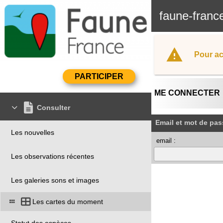
faune-franc
Pour ac
ME CONNECTER
Consulter
Email et mot de pas
Les nouvelles
email :
Les observations récentes
Les galeries sons et images
Les cartes du moment
Statut des espèces