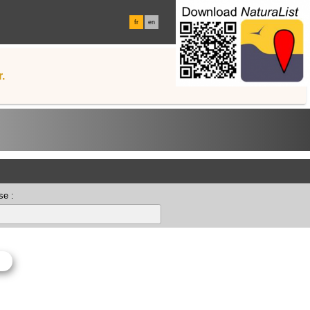
fr
en
.
se :