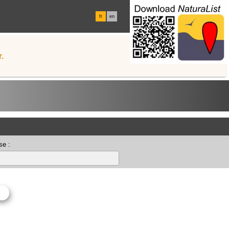
fr
en
.
se :