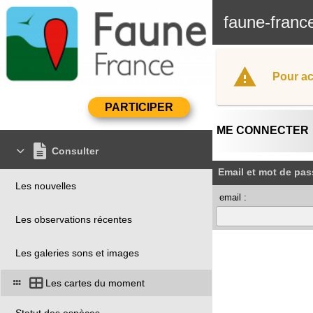
faune-franc
Pour ac
ME CONNECTER
Consulter
Email et mot de pas
Les nouvelles
email :
Les observations récentes
Les galeries sons et images
Les cartes du moment
Statut des espèces