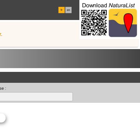
fr
en
.
se :