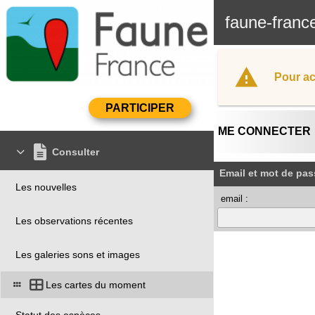
faune-franc
Pour ac
ME CONNECTER
Consulter
Email et mot de pas
Les nouvelles
email :
Les observations récentes
Les galeries sons et images
Les cartes du moment
Statut des espèces