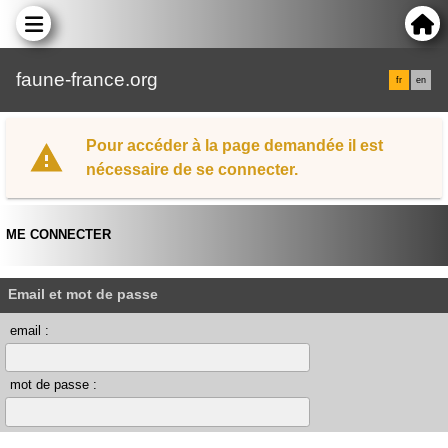
faune-france.org
fr
en
Pour accéder à la page demandée il est
nécessaire de se connecter.
ME CONNECTER
Email et mot de passe
email :
mot de passe :