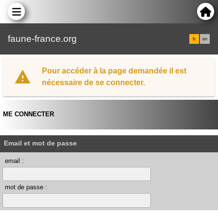
faune-france.org
fr
en
Pour accéder à la page demandée il est
nécessaire de se connecter.
ME CONNECTER
Email et mot de passe
email :
mot de passe :