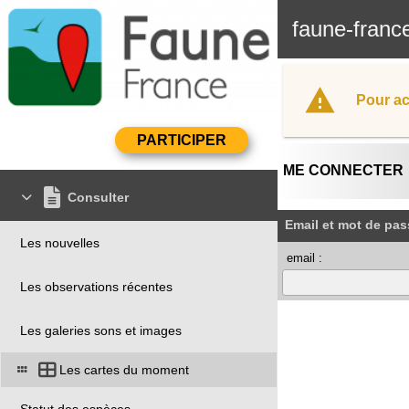
faune-franc
Pour ac
ME CONNECTER
Consulter
Email et mot de pas
Les nouvelles
email :
Les observations récentes
Les galeries sons et images
Les cartes du moment
Statut des espèces