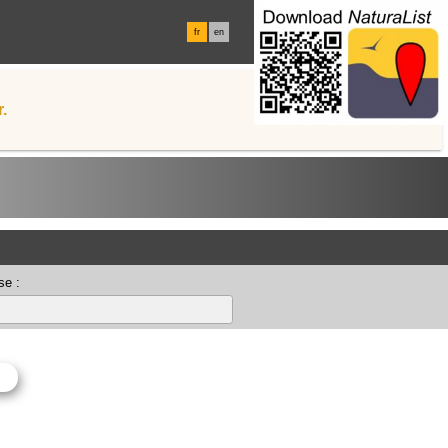
fr
en
.
se :