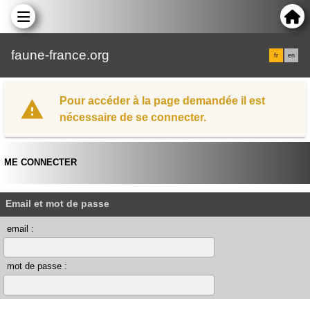
faune-france.org
fr
en
Pour accéder à la page demandée il est
nécessaire de se connecter.
ME CONNECTER
Email et mot de passe
email :
mot de passe :