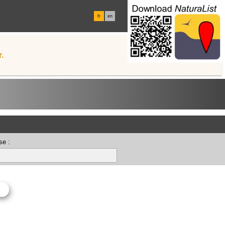
fr
en
.
se :