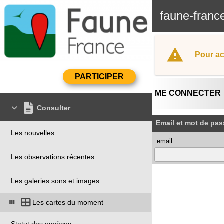
faune-franc
Pour ac
ME CONNECTER
Consulter
Email et mot de pas
Les nouvelles
email :
Les observations récentes
Les galeries sons et images
Les cartes du moment
Statut des espèces