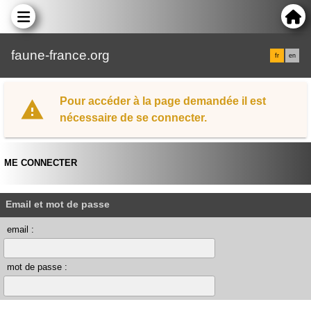
faune-france.org
fr
en
Pour accéder à la page demandée il est
nécessaire de se connecter.
ME CONNECTER
Email et mot de passe
email :
mot de passe :