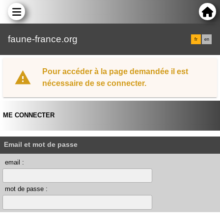
faune-france.org
fr
en
Pour accéder à la page demandée il est
nécessaire de se connecter.
ME CONNECTER
Email et mot de passe
email :
mot de passe :