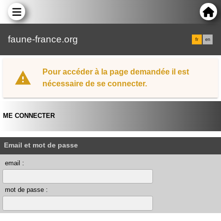
faune-france.org
fr
en
Pour accéder à la page demandée il est
nécessaire de se connecter.
ME CONNECTER
Email et mot de passe
email :
mot de passe :