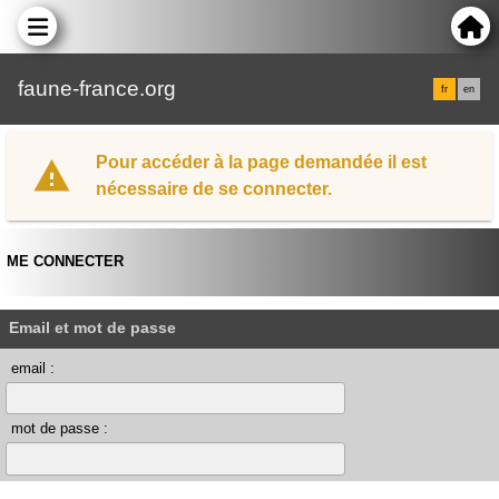
faune-france.org
fr
en
Pour accéder à la page demandée il est
nécessaire de se connecter.
ME CONNECTER
Email et mot de passe
email :
mot de passe :