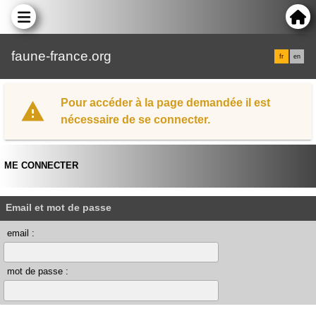
faune-france.org
fr
en
Pour accéder à la page demandée il est
nécessaire de se connecter.
ME CONNECTER
Email et mot de passe
email :
mot de passe :