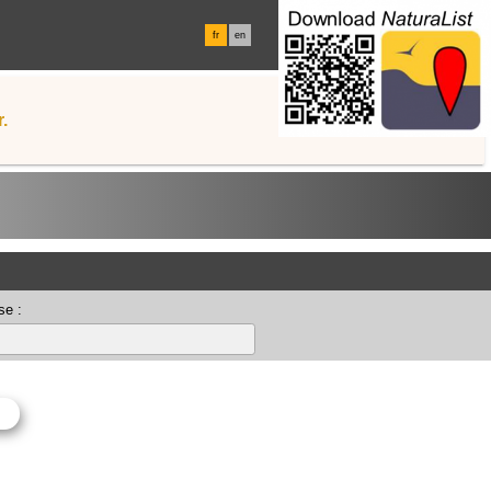
fr
en
.
se :