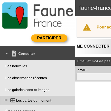
faune-franc
Pour ac
ME CONNECTER
Consulter
Email et mot de pas
Les nouvelles
email :
Les observations récentes
Les galeries sons et images
Les cartes du moment
Statut des espèces