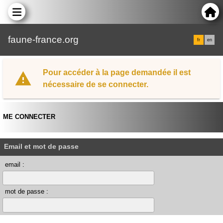
faune-france.org
fr
en
Pour accéder à la page demandée il est
nécessaire de se connecter.
ME CONNECTER
Email et mot de passe
email :
mot de passe :