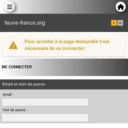
faune-france.org
fr
en
Pour accéder à la page demandée il est
nécessaire de se connecter.
ME CONNECTER
Email et mot de passe
email :
mot de passe :