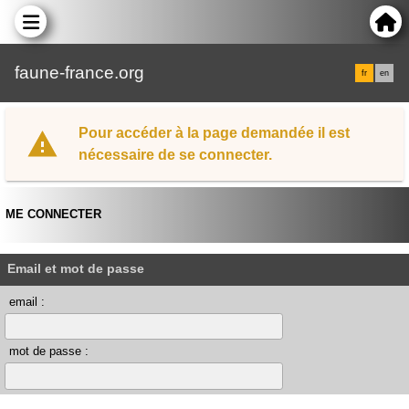
faune-france.org
fr
en
Pour accéder à la page demandée il est
nécessaire de se connecter.
ME CONNECTER
Email et mot de passe
email :
mot de passe :