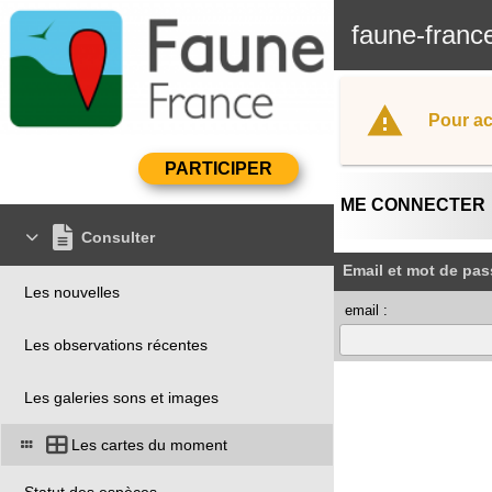
faune-franc
Pour ac
ME CONNECTER
Consulter
Email et mot de pas
Les nouvelles
email :
Les observations récentes
Les galeries sons et images
Les cartes du moment
Statut des espèces