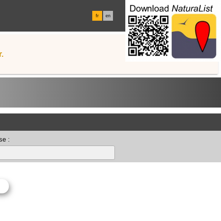
fr
en
.
se :