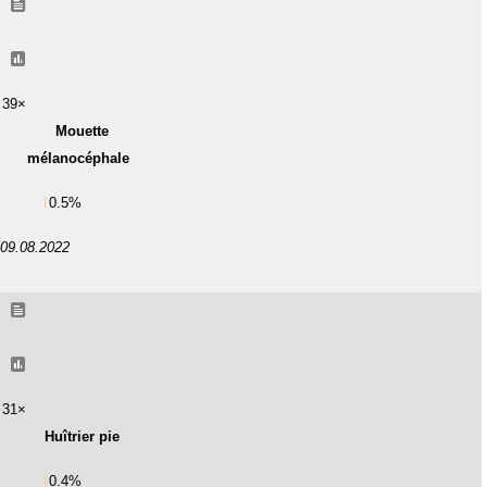
39×
Mouette
mélanocéphale
0.5%
09.08.2022
31×
Huîtrier pie
0.4%