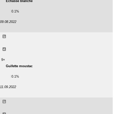
Échasse blanche
0.1%
09.08.2022
9×
Guifette moustac
0.1%
11.09.2022