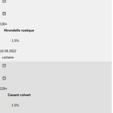
130×
Hirondelle rustique
1.5%
16.09.2022
certaine
128×
Canard colvert
1.5%