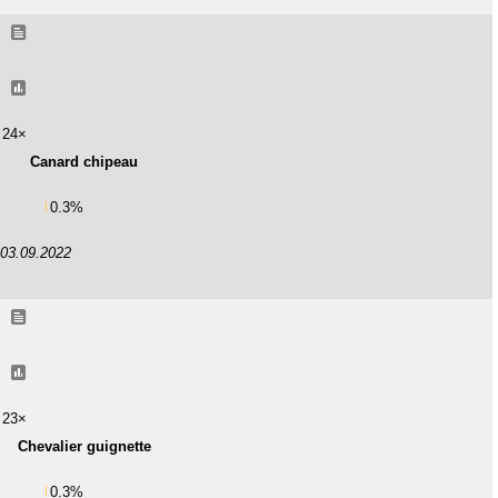
24×
Canard chipeau
0.3%
03.09.2022
23×
Chevalier guignette
0.3%