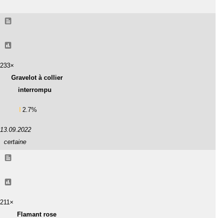
233×
Gravelot à collier
interrompu
2.7%
13.09.2022
certaine
211×
Flamant rose