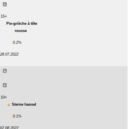
15×
Pie-grièche à tête
rousse
0.2%
28.07.2022
10×
Sterne hansel
0.1%
02.08.2022