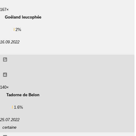
167×
Goéland leucophée
2%
16.09.2022
140×
Tadorne de Belon
1.6%
25.07.2022
certaine