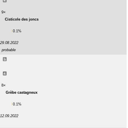
9×
Cisticole des joncs
0.1%
29.08.2022
probable
8×
Grèbe castagneux
0.1%
12.09.2022