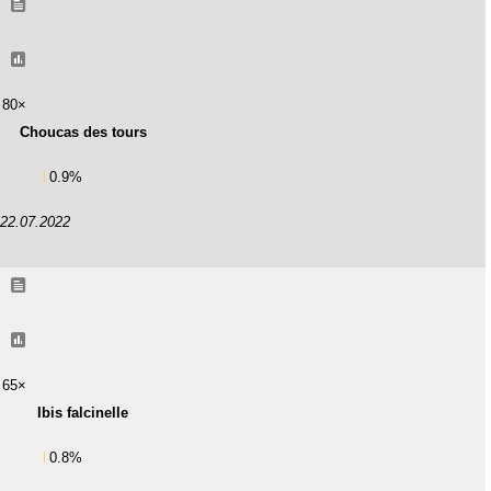
80×
Choucas des tours
0.9%
22.07.2022
65×
Ibis falcinelle
0.8%