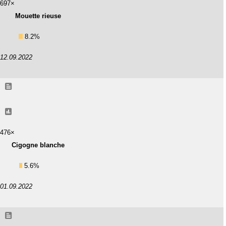
697×
Mouette rieuse
8.2%
12.09.2022
476×
Cigogne blanche
5.6%
01.09.2022