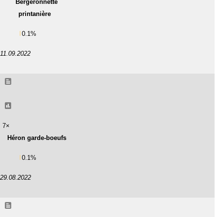
Bergeronnette
printanière
0.1%
11.09.2022
7×
Héron garde-boeufs
0.1%
29.08.2022