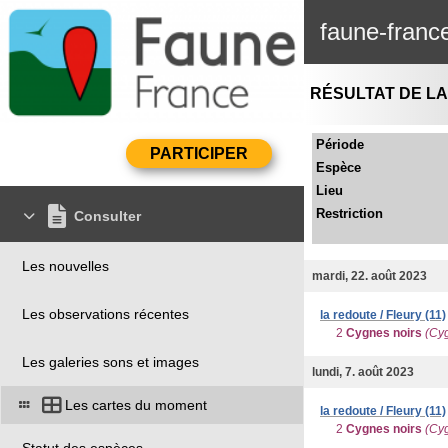
faune-franc
RÉSULTAT DE L
Période
Espèce
Lieu
Restriction
Consulter
Les nouvelles
mardi, 22. août 2023
Les observations récentes
la redoute / Fleury (11)
2
Cygnes noirs
(Cyg
Les galeries sons et images
lundi, 7. août 2023
Les cartes du moment
la redoute / Fleury (11)
2
Cygnes noirs
(Cyg
Statut des espèces