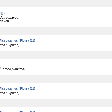
(11)
rdea purpurea)
(en vol)
 Pissevaches / Fleury (11)
rdea purpurea)
é
(Ardea purpurea)
 Pissevaches / Fleury (11)
rdea purpurea)