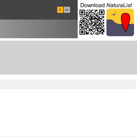
fr
en