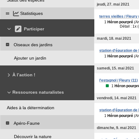
jeudi, 27. mai 2021
Statistiques
terres vieilles / Fleury 
1
Héron pourpré
(A
Détail : 1x 
Participer
mardi, 18. mai 2021
Oiseaux des jardins
station d'épuration de
1
Héron pourpré
(A
Ajouter un jardin
samedi, 15. mai 2021
À l’action !
l'estagnol / Fleury (11)
1
Héron pourpr
Ressources naturalistes
vendredi, 14. mai 2021
Aides à la détermination
station d'épuration de
1
Héron pourpré
(A
Apéro-Faune
dimanche, 9. mai 2021
Découvrir la nature