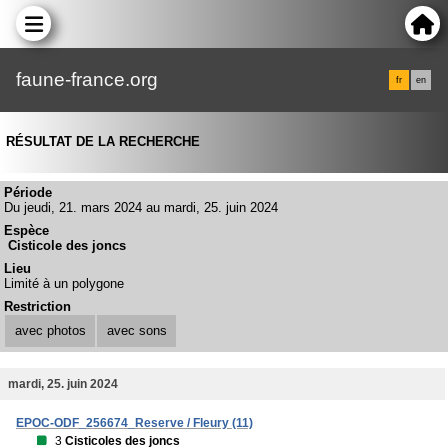
faune-france.org
fr
en
RÉSULTAT DE LA RECHERCHE
Période
Du jeudi, 21. mars 2024 au mardi, 25. juin 2024
Espèce
Cisticole des joncs
Lieu
Limité à un polygone
Restriction
avec photos
avec sons
mardi, 25. juin 2024
EPOC-ODF_256674_Reserve / Fleury (11)
3
Cisticoles des joncs