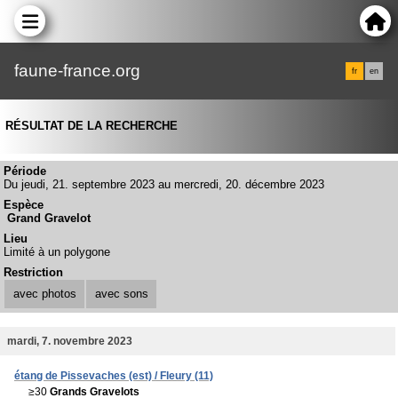
faune-france.org
fr
en
RÉSULTAT DE LA RECHERCHE
Période
Du jeudi, 21. septembre 2023 au mercredi, 20. décembre 2023
Espèce
Grand Gravelot
Lieu
Limité à un polygone
Restriction
avec photos
avec sons
mardi, 7. novembre 2023
étang de Pissevaches (est) / Fleury (11)
≥30
Grands Gravelots