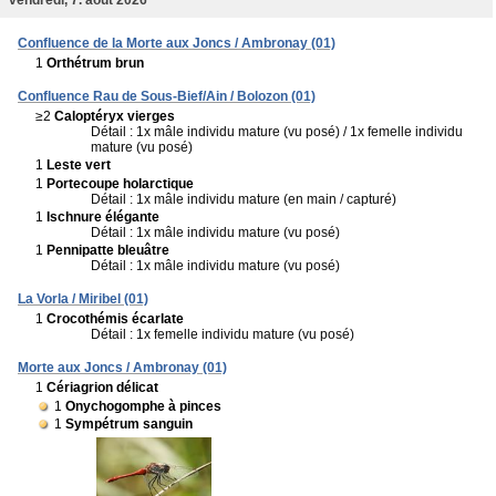
Confluence de la Morte aux Joncs / Ambronay (01)
1
Orthétrum brun
Confluence Rau de Sous-Bief/Ain / Bolozon (01)
≥2
Caloptéryx vierges
Détail : 1x mâle individu mature (vu posé) / 1x femelle individu
mature (vu posé)
1
Leste vert
1
Portecoupe holarctique
Détail : 1x mâle individu mature (en main / capturé)
1
Ischnure élégante
Détail : 1x mâle individu mature (vu posé)
1
Pennipatte bleuâtre
Détail : 1x mâle individu mature (vu posé)
La Vorla / Miribel (01)
1
Crocothémis écarlate
Détail : 1x femelle individu mature (vu posé)
Morte aux Joncs / Ambronay (01)
1
Cériagrion délicat
1
Onychogomphe à pinces
1
Sympétrum sanguin