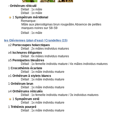
-
Orthétrum réticulé
Détail : 1x mâle
Détail : 1x mâle
1
Sympétrum méridional
Remarque :
Mâle aux pterostigmas brun rougeâtre.Absence de petites
marques noires sur S8-S9
Détail : 1x mâle
les Gléviennes (plan d'eau) / Crandelles (15)
≥2
Portecoupes holarctiques
Détail : 2x mâles individus matures
≥6
Ischnures élégantes
Détail : 6x mâles individus matures
≥5
Pennipattes bleuâtres
Détail : 1x femelle individu mature / 4x mâles individus matures
1
Crocothémis écarlate
Détail : 1x mâle individu mature
≥1
Orthétrum à stylets blancs
Détail : 1x mâle individu mature
1
Orthétrum brun
Détail : 1x mâle individu mature
≥4
Orthétrums réticulés
Détail : 1x femelle individu mature / 3x individus matures
1
Sympétrum strié
Détail : 1x mâle individu mature
1
Trithémis pourpré
Détail : 1x mâle individu mature