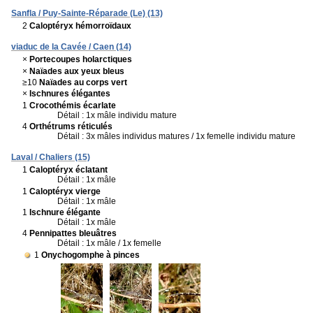
Sanfla / Puy-Sainte-Réparade (Le) (13)
2
Caloptéryx hémorroïdaux
viaduc de la Cavée / Caen (14)
×
Portecoupes holarctiques
×
Naïades aux yeux bleus
≥10
Naïades au corps vert
×
Ischnures élégantes
1
Crocothémis écarlate
Détail : 1x mâle individu mature
4
Orthétrums réticulés
Détail : 3x mâles individus matures / 1x femelle individu mature
Laval / Chaliers (15)
1
Caloptéryx éclatant
Détail : 1x mâle
1
Caloptéryx vierge
Détail : 1x mâle
1
Ischnure élégante
Détail : 1x mâle
4
Pennipattes bleuâtres
Détail : 1x mâle / 1x femelle
1
Onychogomphe à pinces