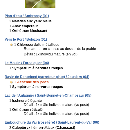
Plan d'eau / Ambronay (01)
2
Naïades aux yeux bleus
1
Anax empereur
1
Orthétrum bleuissant
Vers le Port / Bolozon (01)
1
Chlorocordulie métallique
Remarque :
en chasse au dessus de la prairie
Détail : 1x individu mature (en vol)
Le Moulin / Forcalquier (04)
1
Sympétrum à nervures rouges
Ravin de Restefond (carrefour piste) / Jausiers (04)
1
Aeschne des joncs
1
Sympétrum à nervures rouges
Lac de l'Aulagnier / Saint-Bonnet-en-Champsaur (05)
1
Ischnure élégante
Détail : 1x mâle individu mature (vu posé)
1
Orthétrum réticulé
Détail : 1x mâle individu mature (vu posé)
Embouchure du Var (roselière) / Saint-Laurent-du-Var (06)
2
Caloptéryx hémorroïdaux (C.h.occasi)