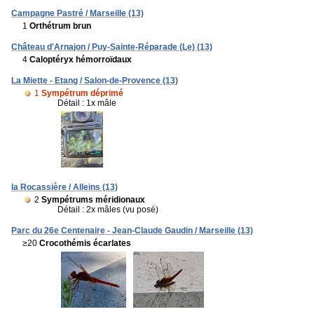
Campagne Pastré / Marseille (13)
1
Orthétrum brun
Château d'Arnajon / Puy-Sainte-Réparade (Le) (13)
4
Caloptéryx hémorroïdaux
La Miette - Etang / Salon-de-Provence (13)
1
Sympétrum déprimé
Détail : 1x mâle
la Rocassière / Alleins (13)
2
Sympétrums méridionaux
Détail : 2x mâles (vu posé)
Parc du 26e Centenaire - Jean-Claude Gaudin / Marseille (13)
≥20
Crocothémis écarlates