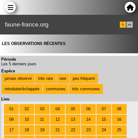
faune-france.org
fr
en
LES OBSERVATIONS RÉCENTES
Période
Les 5 derniers jours
Espèce
jamais observé
très rare
rare
peu fréquent
introduite/échappée
communes
très communes
Lieu
01
02
03
04
05
06
07
08
09
10
11
12
13
14
15
16
17
18
19
21
22
23
24
25