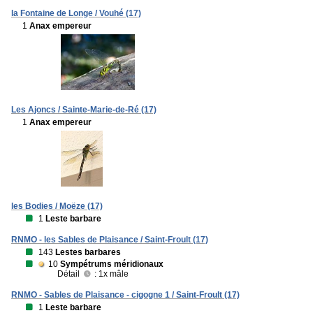
la Fontaine de Longe / Vouhé (17)
1
Anax empereur
Les Ajoncs / Sainte-Marie-de-Ré (17)
1
Anax empereur
les Bodies / Moëze (17)
1
Leste barbare
RNMO - les Sables de Plaisance / Saint-Froult (17)
143
Lestes barbares
10
Sympétrums méridionaux
Détail
: 1x mâle
RNMO - Sables de Plaisance - cigogne 1 / Saint-Froult (17)
1
Leste barbare