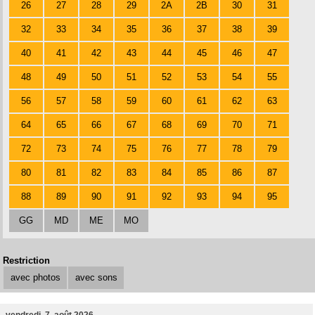
26
27
28
29
2A
2B
30
31
32
33
34
35
36
37
38
39
40
41
42
43
44
45
46
47
48
49
50
51
52
53
54
55
56
57
58
59
60
61
62
63
64
65
66
67
68
69
70
71
72
73
74
75
76
77
78
79
80
81
82
83
84
85
86
87
88
89
90
91
92
93
94
95
GG
MD
ME
MO
Restriction
avec photos
avec sons
vendredi, 7. août 2026