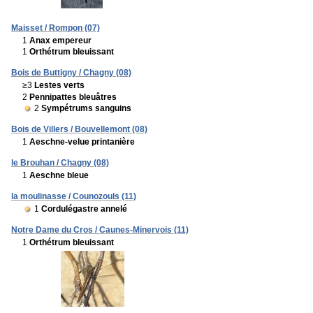
Maisset / Rompon (07)
1
Anax empereur
1
Orthétrum bleuissant
Bois de Buttigny / Chagny (08)
≥3
Lestes verts
2
Pennipattes bleuâtres
2
Sympétrums sanguins
Bois de Villers / Bouvellemont (08)
1
Aeschne-velue printanière
le Brouhan / Chagny (08)
1
Aeschne bleue
la moulinasse / Counozouls (11)
1
Cordulégastre annelé
Notre Dame du Cros / Caunes-Minervois (11)
1
Orthétrum bleuissant