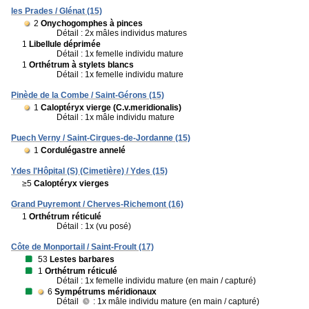
les Prades / Glénat (15)
2
Onychogomphes à pinces
Détail : 2x mâles individus matures
1
Libellule déprimée
Détail : 1x femelle individu mature
1
Orthétrum à stylets blancs
Détail : 1x femelle individu mature
Pinède de la Combe / Saint-Gérons (15)
1
Caloptéryx vierge (C.v.meridionalis)
Détail : 1x mâle individu mature
Puech Verny / Saint-Cirgues-de-Jordanne (15)
1
Cordulégastre annelé
Ydes l'Hôpital (S) (Cimetière) / Ydes (15)
≥5
Caloptéryx vierges
Grand Puyremont / Cherves-Richemont (16)
1
Orthétrum réticulé
Détail : 1x (vu posé)
Côte de Monportail / Saint-Froult (17)
53
Lestes barbares
1
Orthétrum réticulé
Détail : 1x femelle individu mature (en main / capturé)
6
Sympétrums méridionaux
Détail
: 1x mâle individu mature (en main / capturé)