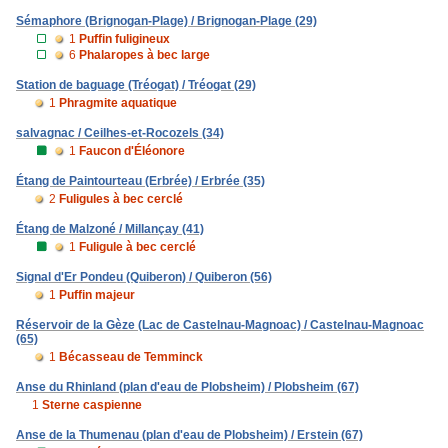
Sémaphore (Brignogan-Plage) / Brignogan-Plage (29)
1
Puffin fuligineux
6
Phalaropes à bec large
Station de baguage (Tréogat) / Tréogat (29)
1
Phragmite aquatique
salvagnac / Ceilhes-et-Rocozels (34)
1
Faucon d'Éléonore
Étang de Paintourteau (Erbrée) / Erbrée (35)
2
Fuligules à bec cerclé
Étang de Malzoné / Millançay (41)
1
Fuligule à bec cerclé
Signal d'Er Pondeu (Quiberon) / Quiberon (56)
1
Puffin majeur
Réservoir de la Gèze (Lac de Castelnau-Magnoac) / Castelnau-Magnoac
(65)
1
Bécasseau de Temminck
Anse du Rhinland (plan d'eau de Plobsheim) / Plobsheim (67)
1
Sterne caspienne
Anse de la Thumenau (plan d'eau de Plobsheim) / Erstein (67)