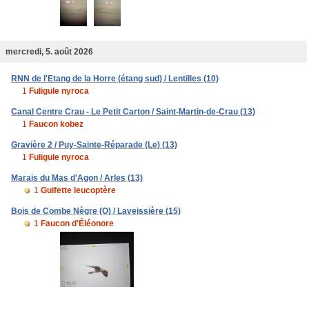
mercredi, 5. août 2026
RNN de l'Etang de la Horre (étang sud) / Lentilles (10)
1
Fuligule nyroca
Canal Centre Crau - Le Petit Carton / Saint-Martin-de-Crau (13)
1
Faucon kobez
Gravière 2 / Puy-Sainte-Réparade (Le) (13)
1
Fuligule nyroca
Marais du Mas d'Agon / Arles (13)
1
Guifette leucoptère
Bois de Combe Nègre (O) / Laveissière (15)
1
Faucon d'Éléonore