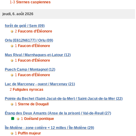
1-3
Sternes caspiennes
jeudi, 6. août 2026
forêt de gelé / Sem (09)
2
Faucons d'Éléonore
Orlu [E612N6177] / Orlu (09)
1
Faucon d'Éléonore
Mas Rival / Marnhagues-et-Latour (12)
1
Faucon d'Éléonore
Puech Camp / Montagnol (12)
1
Faucon d'Éléonore
Lac de Marcenay - ouest / Marcenay (21)
2
Fuligules nyrocas
Pointe du Bechet (Saint-Jacut-de-la-Mer) / Saint-Jacut-de-la-Mer (22)
1
Sterne de Dougall
Étang des Deux Amants (Anse de la prison) / Val-de-Reuil (27)
1
Goéland pontique
Île-Molène - zone cotière < 12 milles / Île-Molène (29)
1
Puffin majeur