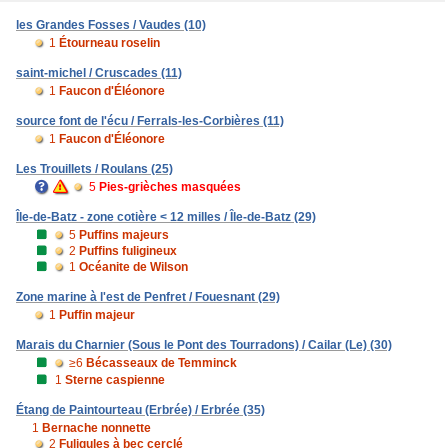
les Grandes Fosses / Vaudes (10)
1
Étourneau roselin
saint-michel / Cruscades (11)
1
Faucon d'Éléonore
source font de l'écu / Ferrals-les-Corbières (11)
1
Faucon d'Éléonore
Les Trouillets / Roulans (25)
5
Pies-grièches masquées
Île-de-Batz - zone cotière < 12 milles / Île-de-Batz (29)
5
Puffins majeurs
2
Puffins fuligineux
1
Océanite de Wilson
Zone marine à l'est de Penfret / Fouesnant (29)
1
Puffin majeur
Marais du Charnier (Sous le Pont des Tourradons) / Cailar (Le) (30)
≥6
Bécasseaux de Temminck
1
Sterne caspienne
Étang de Paintourteau (Erbrée) / Erbrée (35)
1
Bernache nonnette
2
Fuligules à bec cerclé