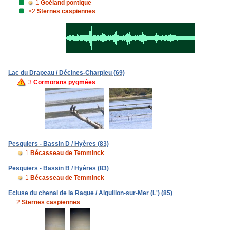
1
Goéland pontique
≥2
Sternes caspiennes
Lac du Drapeau / Décines-Charpieu (69)
3
Cormorans pygmées
Pesquiers - Bassin D / Hyères (83)
1
Bécasseau de Temminck
Pesquiers - Bassin B / Hyères (83)
1
Bécasseau de Temminck
Ecluse du chenal de la Raque / Aiguillon-sur-Mer (L') (85)
2
Sternes caspiennes