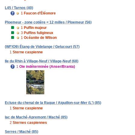
L45 / Tarnos (40)
1
Faucon d'Éléonore
Ploemeur - zone cotière < 12 milles / Ploemeur (56)
1
Puffin majeur
3
Puffins fuligineux
1
Océanite de Wilson
(WI*/O9) Étang de Videlange / Gelucourt (57)
1
Sterne caspienne
Ile du Rhin à Village-Neuf / Village-Neuf (68)
1
Oie indéterminée (Anser/Branta)
Ecluse du chenal de la Raque / Aiguillon-sur-Mer (L') (85)
1
Sterne caspienne
lac de Maché-Apremont / Maché (85)
2
Sternes caspiennes
Serres / Maché (85)